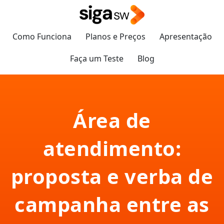
Como Funciona
Planos e Preços
Apresentação
Faça um Teste
Blog
Área de
atendimento:
proposta e verba de
campanha entre as