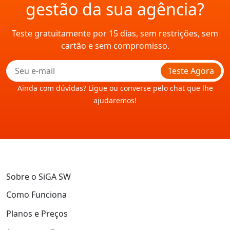
gestão da sua agência?
Teste gratuitamente por 15 dias, sem restrições, sem
cartão e sem compromisso.
Teste Agora
Ainda com dúvidas? Ligue ou converse pelo chat que lhe
ajudaremos!
Sobre o SiGA SW
Como Funciona
Planos e Preços