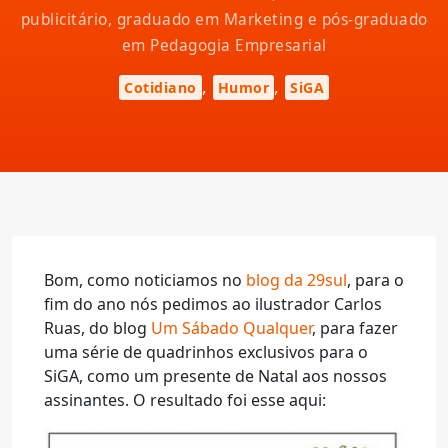
publicitário, graduado em Marketing e pós-graduado
em Pedagogia Empresarial
,
,
Cotidiano
Humor
SiGA
Bom, como noticiamos no
blog da 29sul
, para o
fim do ano nós pedimos ao ilustrador Carlos
Ruas, do blog
Um Sábado Qualquer
, para fazer
uma série de quadrinhos exclusivos para o
SiGA, como um presente de Natal aos nossos
assinantes. O resultado foi esse aqui: