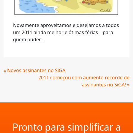
Novamente aproveitamos e desejamos a todos
um 2011 ainda melhor e ótimas férias – para
quem puder…
Continue
« Novos assinantes no SiGA
Lendo
2011 começou com aumento recorde de
assinantes no SiGA! »
Pronto para simplificar a