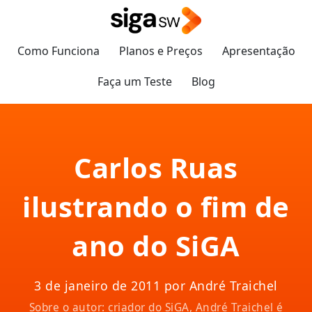
Como Funciona
Planos e Preços
Apresentação
Faça um Teste
Blog
Carlos Ruas
ilustrando o fim de
ano do SiGA
3 de janeiro de 2011 por André Traichel
Sobre o autor: criador do SiGA, André Traichel é