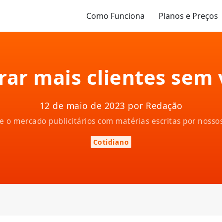
Como Funciona
Planos e Preços
ar mais clientes sem v
12 de maio de 2023 por Redação
e o mercado publicitários com matérias escritas por nosso
Cotidiano