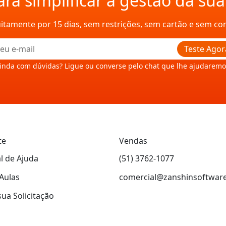
ra simplificar a gestão da su
uitamente por 15 dias, sem restrições, sem cartão e sem c
Teste Agor
inda com dúvidas? Ligue ou converse pelo chat que lhe ajudaremo
te
Vendas
l de Ajuda
(51) 3762-1077
Aulas
comercial@zanshinsoftwar
sua Solicitação