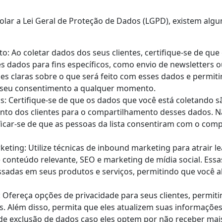
iolar a Lei Geral de Proteção de Dados (LGPD), existem alg
o: Ao coletar dados dos seus clientes, certifique-se de qu
es dados para fins específicos, como envio de newsletters o
s claras sobre o que será feito com esses dados e permiti
r seu consentimento a qualquer momento.
as: Certifique-se de que os dados que você está coletando s
nto dos clientes para o compartilhamento desses dados. Nã
ficar-se de que as pessoas da lista consentiram com o com
keting: Utilize técnicas de inbound marketing para atrair lea
 conteúdo relevante, SEO e marketing de mídia social. Essa
sadas em seus produtos e serviços, permitindo que você a
 Ofereça opções de privacidade para seus clientes, permi
 Além disso, permita que eles atualizem suas informações
 de exclusão de dados caso eles optem por não receber ma