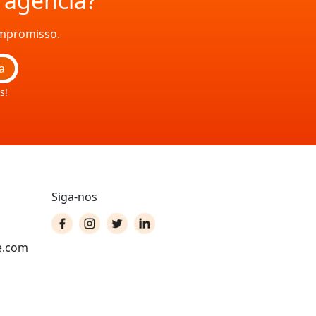
a agência?
ompromisso.
a
s!
Siga-nos
e.com