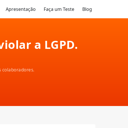
Apresentação
Faça um Teste
Blog
iolar a LGPD.
s colaboradores.