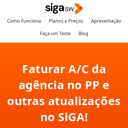
Como Funciona
Planos e Preços
Apresentação
Faça um Teste
Blog
Faturar A/C da
agência no PP e
outras atualizações
no SiGA!