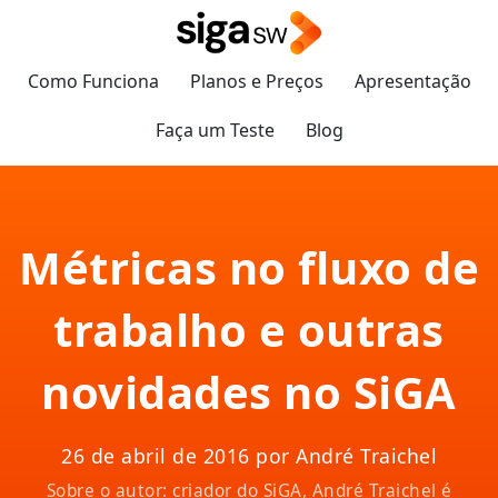
Como Funciona
Planos e Preços
Apresentação
Faça um Teste
Blog
Métricas no fluxo de
trabalho e outras
novidades no SiGA
26 de abril de 2016 por André Traichel
Sobre o autor: criador do SiGA, André Traichel é