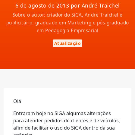
6 de agosto de 2013 por André Traichel
Sobre o autor: criador do SiGA, André Traichel é
publicitário, graduado em Marketing e pós-graduado
em Pedagogia Empresarial
Atualização
Olá
Entraram hoje no SiGA algumas alterações
para atender pedidos de clientes e de veículos,
afim de facilitar o uso do SiGA dentro da sua