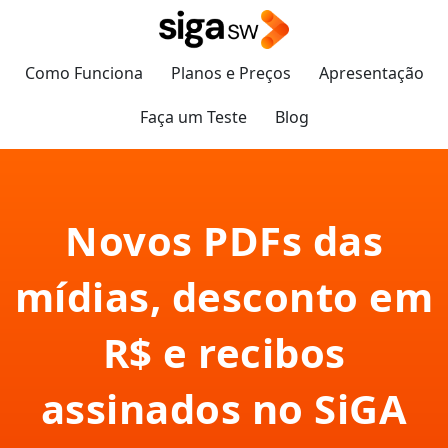
Como Funciona
Planos e Preços
Apresentação
Faça um Teste
Blog
Novos PDFs das
mídias, desconto em
R$ e recibos
assinados no SiGA