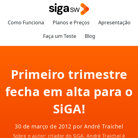
Como Funciona
Planos e Preços
Apresentação
Faça um Teste
Blog
Primeiro trimestre
fecha em alta para o
SiGA!
30 de março de 2012 por André Traichel
Sobre o autor: criador do SiGA, André Traichel é