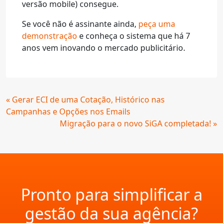
versão mobile) consegue.
Se você não é assinante ainda,
peça uma
demonstração
e conheça o sistema que há 7
anos vem inovando o mercado publicitário.
Continue
« Gerar ECI de uma Cotação, Histórico nas
Lendo
Campanhas e Opções nos Emails
Migração para o novo SiGA completada! »
Pronto para simplificar a
gestão da sua agência?