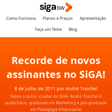
Como Funciona
Planos e Preços
Apresentação
Faça um Teste
Blog
Recorde de novos
assinantes no SiGA!
8 de julho de 2011 por André Traichel
Sobre o autor: criador do SiGA, André Traichel é
publicitário, graduado em Marketing e pós-graduado
em Pedagogia Empresarial