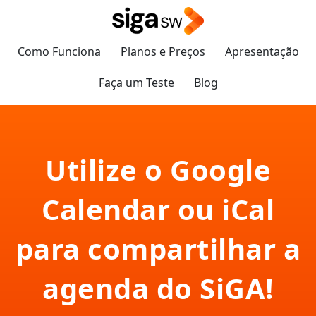
Como Funciona
Planos e Preços
Apresentação
Faça um Teste
Blog
Utilize o Google
Calendar ou iCal
para compartilhar a
agenda do SiGA!