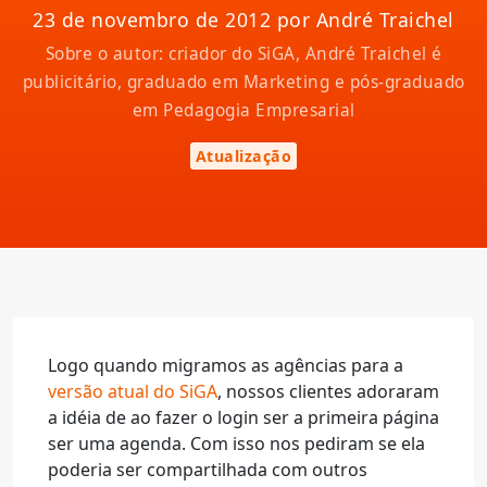
23 de novembro de 2012 por André Traichel
Sobre o autor: criador do SiGA, André Traichel é
publicitário, graduado em Marketing e pós-graduado
em Pedagogia Empresarial
Atualização
Logo quando migramos as agências para a
versão atual do SiGA
, nossos clientes adoraram
a idéia de ao fazer o login ser a primeira página
ser uma agenda. Com isso nos pediram se ela
poderia ser compartilhada com outros