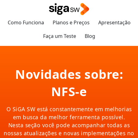
Como Funciona
Planos e Preços
Apresentação
Faça um Teste
Blog
Novidades sobre:
NFS-e
O SiGA SW está constantemente em melhorias
em busca da melhor ferramenta possível.
Nesta seção você pode acompanhar todas as
nossas atualizações e novas implementações no