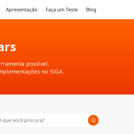
Apresentação
Faça um Teste
Blog
ars
rramenta possível.
implementações no SiGA.