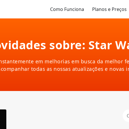
Como Funciona
Planos e Preços
vidades sobre: Star W
nstantemente em melhorias em busca da melhor fe
acompanhar todas as nossas atualizações e novas 