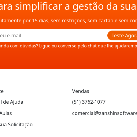
ra simplificar a gestão da su
uitamente por 15 dias, sem restrições, sem cartão e sem c
Teste Agor
inda com dúvidas? Ligue ou converse pelo chat que lhe ajudaremo
te
Vendas
l de Ajuda
(51) 3762-1077
Aulas
comercial@zanshinsoftwar
sua Solicitação