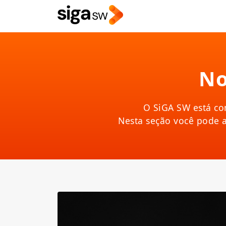
No
O SiGA SW está co
Nesta seção você pode 