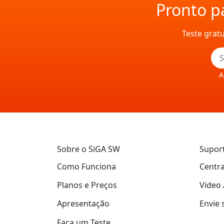
Pronto pa
Teste grat
A
Sobre o SiGA SW
Supor
Como Funciona
Centra
Planos e Preços
Video 
Apresentação
Envie 
Faça um Teste