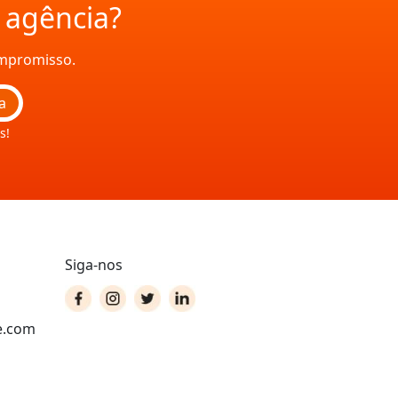
a agência?
ompromisso.
a
s!
Siga-nos
e.com